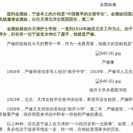
金雅妹像
提到金雅妹，宁波本土的介绍是“中国最早的女留学生”。金雅妹回国
凯就邀请金雅妹，出任天津北洋女医院院长，第二年
金雅妹就创办天津护士学校，一直到1916年她至北京工作为止。由于
停办，好在有一位宁波老乡伸出了援手，他就是严修。
严修的祖籍
在今天的费市一带，
作为一名教育家，
他最大的贡献就是“
严修像
1904年，
严修和张伯苓等人
创办“南开中学”。
1919年，
严修等人又在
南开大学木斋图书馆
1923年，
北京、天津女校学生
致书张伯苓，
希望开设女校部，
严修即
1928年，
严修又支持张伯苓
创设“南开小学”，
第二年，
严修逝世，
一
常敬重严修，
现存周恩来书信中
即有一些他和严修的通信。
以上种种，
仅仅是宁波人在天津的
“一小段历史和一点轶事”。
如果，
者，
务必也去宁波道等地
走一走，转一转，
在他处发现家乡的历史。