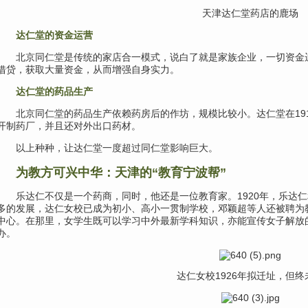
天津达仁堂药店的鹿场
达仁堂的资金运营
北京同仁堂是传统的家店合一模式，说白了就是家族企业，一切资金
借贷，获取大量资金，从而增强自身实力。
达仁堂的药品生产
北京同仁堂的药品生产依赖药房后的作坊，规模比较小。达仁堂在19
开制药厂，并且还对外出口药材。
以上种种，
让达仁堂一度超过同仁堂影响巨大。
为教方可兴中华：天津的“教育宁波帮”
乐达仁不仅是一个药商，
同时，他还是一位教育家。1920年，乐达
多的发展，达仁女校已成为初小、高小一贯制学校，邓颖超等人还被聘为教
中心。在那里，女学生既可以学习中外最新学科知识，
亦能宣传女子解放
办。
达仁女校1926年拟迁址，但终