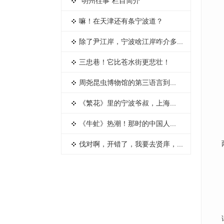
“明州往事”栏目简介
​嘛！在天津还有条宁波道？
除了尹江岸，宁波啥江岸咋介多...
三忠巷！它比苍水街更悲壮！
​周尧昆虫博物馆的第三语言到...
​《繁花》里的宁波爷叔，上海...
​《牛虻》热潮！那时的中国人...
伐对啊，开错了，我要去贤庠，...