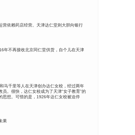
运营依赖药店经营。天津达仁堂则大胆向银行
16年不再接收北京同仁堂供货，自个儿在天津
仁和马千里等人在天津创办达仁女校，经过两年
员。很快，达仁女校成为了天津“女子教育”的
的思想。
可惜的是，1926年达仁女校被迫停
未果