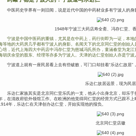
中医药史学界
有一则旧闻，说是近代中国的中药材业多有宁波人的身影
1948年宁波三大药店寿全斋、冯存仁堂、
宁波是中国中医药的重镇，尤其是在中药上，药行街即为一证，本地
海等地的大药房几乎都有宁波人的身影。名闻天下的北京同仁堂的创始人
心培，近代上海四大中药店中冯存仁堂为慈城冯氏所办，童涵春堂为龙江
海胡庆余堂的股东、经理等亦多为宁波人。天津的达仁堂创始人亦是宁波
宁波道上就有一座民居
看上去有些破败，可门口却挂着“乐达仁故居”
乐达仁故居远景，现为民居
乐达仁家族
其实是北京同仁堂乐氏的一支，他从小出身北京，却乐于
年，在清政府驻外领馆工作。在欧洲的他觉得同仁堂的经营方式已跟不上
1914年，
乐达仁在天津创办达仁堂，开始实现他的报负。
北京同仁堂店徽