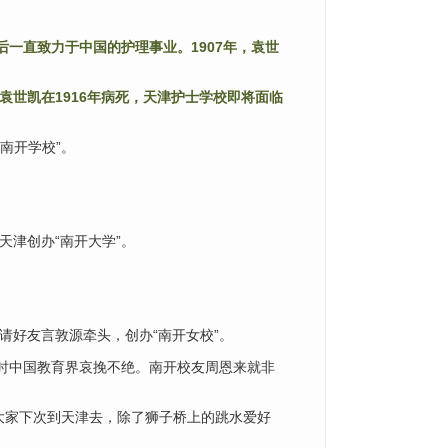
后一直致力于中国的护理事业。1907年，袁世
袁世凯在1916年病死，天津护士学校即将面临
南开学校”。
天津
创办“南开大学”。
请好友言敦源牵头，
创办“南开女校”。
时中国教育界哀挽不绝。
南开校友周恩来
就非
大家下次到天津去，
除了狮子桥上的跳水爱好