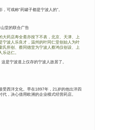
，可戏称“药罐子都是宁波人的”。
香山堂的联合广告
的大药店寿全斋亦按下不表，北京、天津、上
是宁波人乐良才，温州的叶同仁堂创始人为叶
童氏所创、蔡同德堂为宁波人蔡鸿仪创设、上
人乐达仁。
，这是宁波道上仅存的宁波人故居了。
接受西洋文化。
早在1897年，
21岁的他出洋四
时代，决心借用欧洲的企业模式经营药店。