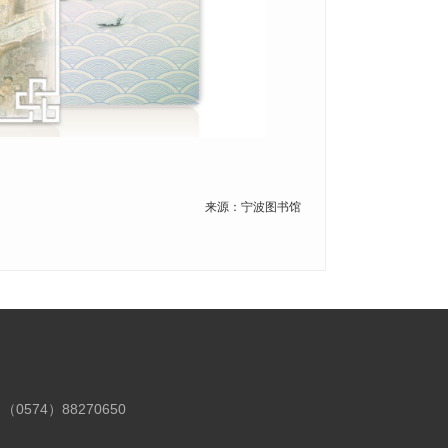
来源：宁波图书馆
（0574）88270650