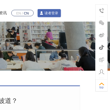
资讯
读者登录
EN
/
CN
top
波道？