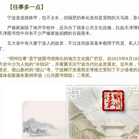
【往事多一点
】
宁波道道路狭窄，也不太长，但隔壁的奉化道却是宽阔的大马路，形
严修家族除了南开学校外，还兴办了很多公共文化设施，比如天津博
天津图书馆中亦有不少严修家族捐赠的古籍善本。
五大道中有大量宁波人的故居，不过这些故居基本都用于民居、私人
了。
“明州往事”是宁波图书馆推出的地方文化推广栏目。自2015年9月1
方史中少为人知的“冷知识”，并着重关注宁波当代社会发展史。近年来
疫史、假山新村的“假山”考、宁波舞厅发展简史等推文受到了不少读者的喜
媒体创新服务案例评选（公共图书馆组）二等奖。