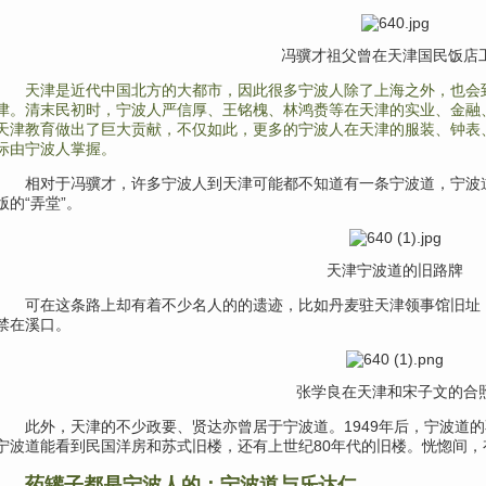
冯骥才祖父曾在天津国民饭店
天津是近代中国北方的大都市，因此很多宁波人除了上海之外，也会
津。清末民初时，宁波人严信厚、王铭槐、林鸿赉等在天津的实业、金融
天津教育做出了巨大贡献，不仅如此，更多的宁波人在天津的服装、钟表
际由宁波人掌握。
相对于冯骥才，
许多宁波人到天津可能都不知道有一条宁波道，宁波
版的“弄堂”。
天津宁波道的旧路牌
可在这条路上
却有着不少名人的的遗迹，比如丹麦驻天津领事馆旧址
禁在溪口。
张学良在天津和宋子文的合
此外，天津的不少政要、贤达
亦曾居于宁波道。1949年后，宁波道
宁波道能看到民国洋房和苏式旧楼，还有上世纪80年代的旧楼。恍惚间，
药罐子都是宁波人的：宁波道与乐达仁