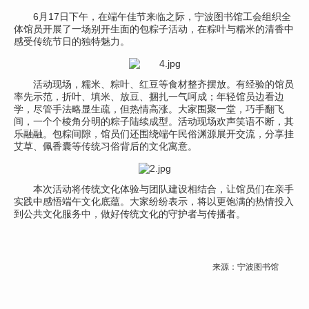
6月17日下午，在端午佳节来临之际，宁波图书馆工会组织全
体馆员开展了一场别开生面的包粽子活动，在粽叶与糯米的清香中
感受传统节日的独特魅力。
活动现场，糯米、粽叶、红豆等食材整齐摆放。有经验的馆员
率先示范，折叶、填米、放豆、捆扎一气呵成；年轻馆员边看边
学，尽管手法略显生疏，但热情高涨。大家围聚一堂，巧手翻飞
间，一个个棱角分明的粽子陆续成型。活动现场欢声笑语不断，其
乐融融。包粽间隙，馆员们还围绕端午民俗渊源展开交流，分享挂
艾草、佩香囊等传统习俗背后的文化寓意。
本次活动将传统文化体验与团队建设相结合，让馆员们在亲手
实践中感悟端午文化底蕴。大家纷纷表示，将以更饱满的热情投入
到公共文化服务中，做好传统文化的守护者与传播者。
来源：宁波图书馆