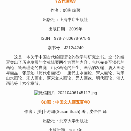
《古代画论》
作者：彭莱 编著
出版社：上海书店出版社
出版日期：2009年
ISBN：978-7-80678-975-9
索书号：J212/4240
这是一本关于中国古代绘画理论的教学与研究之书。全书的编
写突出了历史发展与文献辑要两个方面的内容，包括先秦至汉代的
画论、绘画理论的自觉、山水画论的产生、画品的发端、唐人画论
与画品、张彦远《历代名画记》、唐代山水画论、宋人画论、两宋
山水画论、宋人画史、两宋文人画论、元人画论、明代画论、清人
画论等十六个章节。
《心画：中国文人画五百年》
作者：[美]卜寿珊(Susan Bush) 著 , 皮佳佳 译
出版社：北京大学出版社
出版时间：2017年