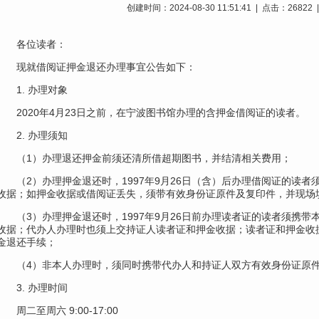
创建时间：2024-08-30 11:51:41 | 点击：268
各位读者：
现就借阅证押金退还办理事宜公告如下：
1. 办理对象
2020年4月23日之前，在宁波图书馆办理的含押金借阅
证
的读者。
2. 办理须知
（1）办理退还押金前须还清所借超期图书，并结清相关费用；
（2）办理押金退还时，1997年9月26日（含）后办理借阅
证
的读者
收据；如押金收据或借阅证丢失，须带有效身份证原件及复印件，并现场
（3）办理押金退还时，1997年9月26日前办理读者证的读者须携
收据；代办人办理时也须上交持证人读者证和押金收据；读者证和押金收
金退还手续；
（4）非本人办理时，须同时携带代办人和持证人双方有效身份证原
3. 办理时间
周二至周六 9:00-17:00